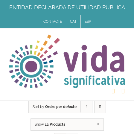
Skip
ENTIDAD DECLARADA DE UTILIDAD PÚBLICA
to
CONTACTE
CAT
ESP
content
Sort by
Ordre per defecte
Show
12 Products