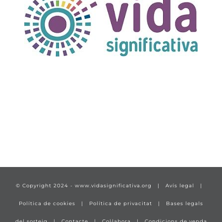
TÍTULO PRUEBA
enlace 1
© Copyright 2024 -
www.vidasignificativa.org
|
Avís legal
|
Política de cookies
|
Política de privacitat
|
Bases legals
del sorteig
|
Contacte
|
Col·labora
|
Condicions de venda