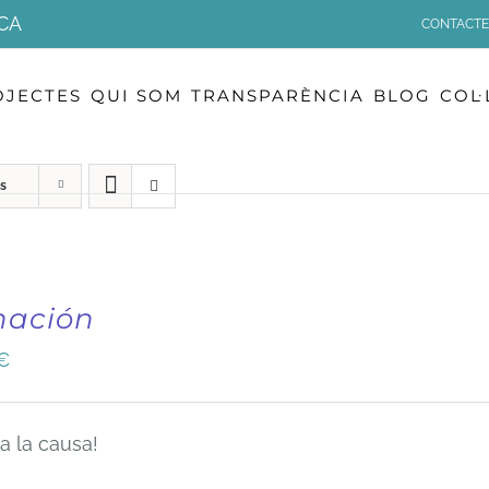
CA
CONTACTE
OJECTES
QUI SOM
TRANSPARÈNCIA
BLOG
COL
s
nación
€
a la causa!