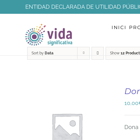
Skip
ENTIDAD DECLARADA DE UTILIDAD PÚBLI
to
INICI
PR
content
Sort by
Data
Show
12 Product
Do
10,00
Dona 