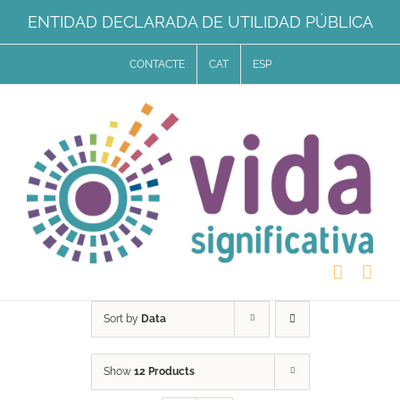
Skip
ENTIDAD DECLARADA DE UTILIDAD PÚBLICA
to
CONTACTE
CAT
ESP
content
Sort by
Data
Show
12 Products