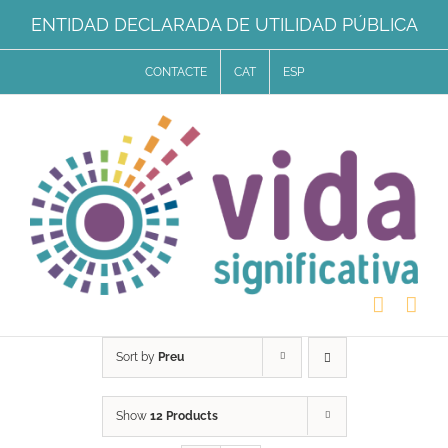
Skip
ENTIDAD DECLARADA DE UTILIDAD PÚBLICA
to
CONTACTE
CAT
ESP
content
Sort by
Preu
Show
12 Products