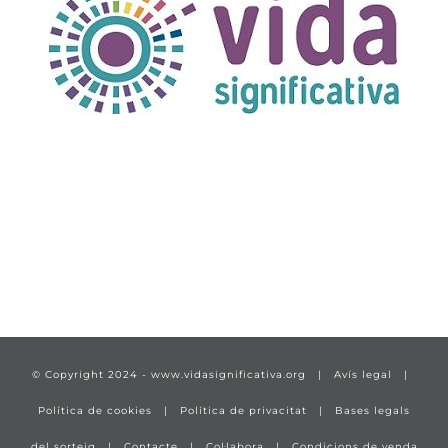
TÍTULO PRUEBA
enlace 1
© Copyright 2024 -
www.vidasignificativa.org
|
Avís legal
|
Política de cookies
|
Política de privacitat
|
Bases legals
del sorteig
|
Contacte
|
Col·labora
|
Condicions de venda