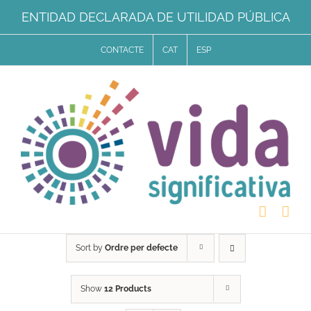
Skip
ENTIDAD DECLARADA DE UTILIDAD PÚBLICA
to
CONTACTE
CAT
ESP
content
Sort by
Ordre per defecte
Show
12 Products