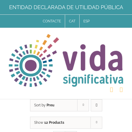
Skip
ENTIDAD DECLARADA DE UTILIDAD PÚBLICA
to
CONTACTE
CAT
ESP
content
Sort by
Preu
Show
12 Products