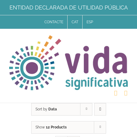
Skip
ENTIDAD DECLARADA DE UTILIDAD PÚBLICA
to
CONTACTE
CAT
ESP
content
Sort by
Data
Show
12 Products