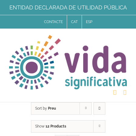
Skip
ENTIDAD DECLARADA DE UTILIDAD PÚBLICA
to
CONTACTE
CAT
ESP
content
Sort by
Preu
Show
12 Products