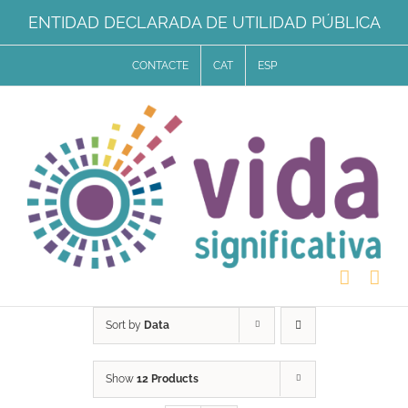
Skip
ENTIDAD DECLARADA DE UTILIDAD PÚBLICA
to
CONTACTE
CAT
ESP
content
Sort by
Data
Show
12 Products