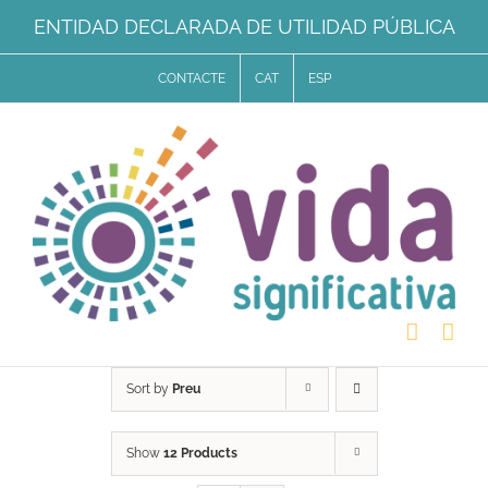
Skip
ENTIDAD DECLARADA DE UTILIDAD PÚBLICA
to
CONTACTE
CAT
ESP
content
Sort by
Preu
Show
12 Products