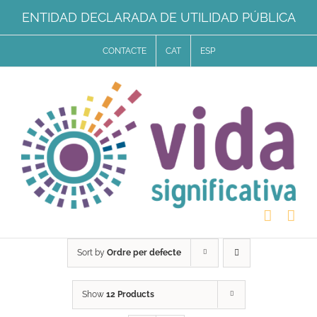
Skip
ENTIDAD DECLARADA DE UTILIDAD PÚBLICA
to
CONTACTE
CAT
ESP
content
Sort by
Ordre per defecte
Show
12 Products