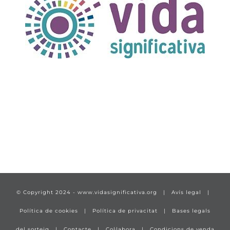
TÍTULO PRUEBA
enlace 1
© Copyright 2024 -
www.vidasignificativa.org
|
Avís legal
|
Política de cookies
|
Política de privacitat
|
Bases legals
del sorteig
|
Contacte
|
Col·labora
|
Condicions de venda