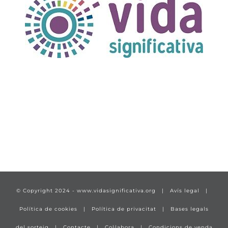
TÍTULO PRUEBA
enlace 1
© Copyright 2024 -
www.vidasignificativa.org
|
Avís legal
|
Política de cookies
|
Política de privacitat
|
Bases legals
del sorteig
|
Contacte
|
Col·labora
|
Condicions de venda