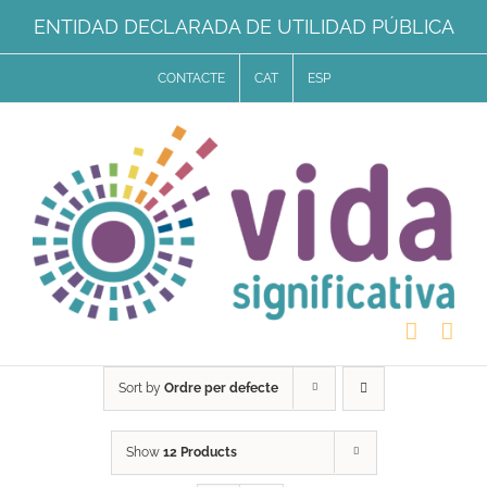
Skip
ENTIDAD DECLARADA DE UTILIDAD PÚBLICA
to
CONTACTE
CAT
ESP
content
Sort by
Ordre per defecte
Show
12 Products