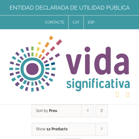
Skip
ENTIDAD DECLARADA DE UTILIDAD PÚBLICA
to
CONTACTE
CAT
ESP
content
Sort by
Preu
Show
12 Products