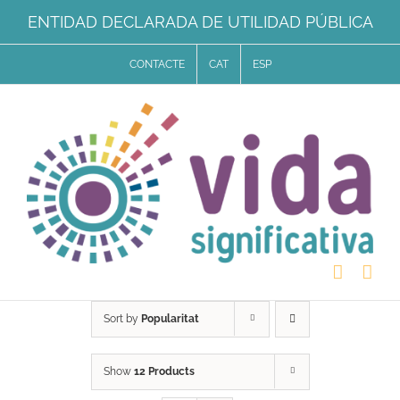
Skip
ENTIDAD DECLARADA DE UTILIDAD PÚBLICA
to
CONTACTE
CAT
ESP
content
Sort by
Popularitat
Show
12 Products