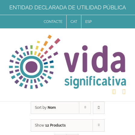
Skip
ENTIDAD DECLARADA DE UTILIDAD PÚBLICA
to
CONTACTE
CAT
ESP
content
Sort by
Nom
Show
12 Products